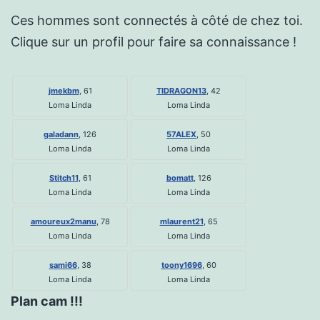
Ces hommes sont connectés à côté de chez toi.
Clique sur un profil pour faire sa connaissance !
jmekbm
, 61
TIDRAGON13
, 42
Loma Linda
Loma Linda
galadann
, 126
57ALEX
, 50
Loma Linda
Loma Linda
Stitch11
, 61
bomatt
, 126
Loma Linda
Loma Linda
amoureux2manu
, 78
mlaurent21
, 65
Loma Linda
Loma Linda
sami66
, 38
toony1696
, 60
Loma Linda
Loma Linda
Plan cam !!!