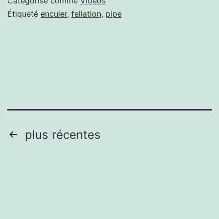
Catégorisé comme
Vidéos
du
Étiqueté
enculer
,
fellation
,
pipe
se
en
m
lè
Pagination
plus récentes
des
publications