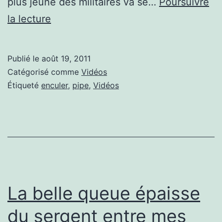
plus jeune des militaires va se…
Poursuivre
De
la lecture
retour
de
Publié le
août 19, 2011
mission
Catégorisé comme
Vidéos
la
Étiqueté
enculer
,
pipe
,
Vidéos
bite
entre
les
lèvres
La belle queue épaisse
du sergent entre mes