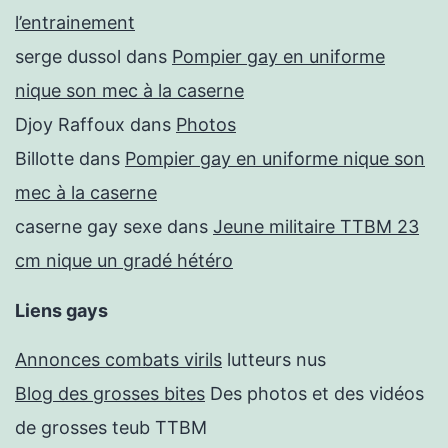
l’entrainement
serge dussol
dans
Pompier gay en uniforme
nique son mec à la caserne
Djoy Raffoux
dans
Photos
Billotte
dans
Pompier gay en uniforme nique son
mec à la caserne
caserne gay sexe
dans
Jeune militaire TTBM 23
cm nique un gradé hétéro
Liens gays
Annonces combats virils
lutteurs nus
Blog des grosses bites
Des photos et des vidéos
de grosses teub TTBM