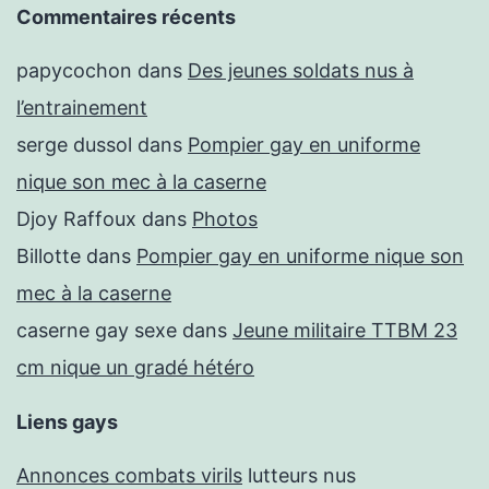
Commentaires récents
papycochon
dans
Des jeunes soldats nus à
l’entrainement
serge dussol
dans
Pompier gay en uniforme
nique son mec à la caserne
Djoy Raffoux
dans
Photos
Billotte
dans
Pompier gay en uniforme nique son
mec à la caserne
caserne gay sexe
dans
Jeune militaire TTBM 23
cm nique un gradé hétéro
Liens gays
Annonces combats virils
lutteurs nus