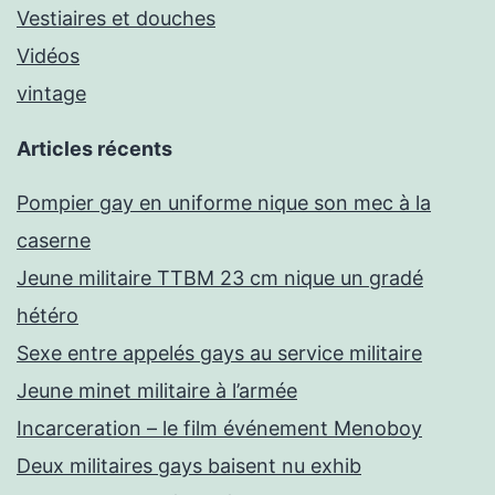
Vestiaires et douches
Vidéos
vintage
Articles récents
Pompier gay en uniforme nique son mec à la
caserne
Jeune militaire TTBM 23 cm nique un gradé
hétéro
Sexe entre appelés gays au service militaire
Jeune minet militaire à l’armée
Incarceration – le film événement Menoboy
Deux militaires gays baisent nu exhib