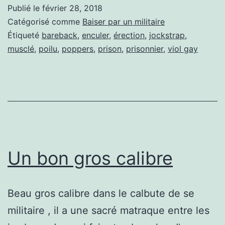
violé
Publié le
février 28, 2018
dans
Catégorisé comme
Baiser par un militaire
une
Étiqueté
bareback
,
enculer
,
érection
,
jockstrap
,
musclé
,
poilu
,
poppers
,
prison
,
prisonnier
,
viol gay
prison
militaire
Un bon gros calibre
Beau gros calibre dans le calbute de se
militaire , il a une sacré matraque entre les