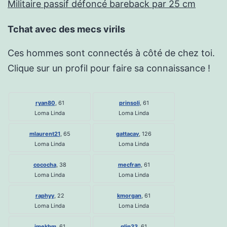
Militaire passif défoncé bareback par 25 cm
Tchat avec des mecs virils
Ces hommes sont connectés à côté de chez toi.
Clique sur un profil pour faire sa connaissance !
ryan80
, 61
prinsoli
, 61
Loma Linda
Loma Linda
mlaurent21
, 65
gattacav
, 126
Loma Linda
Loma Linda
cococha
, 38
mecfran
, 61
Loma Linda
Loma Linda
raphyy
, 22
kmorgan
, 61
Loma Linda
Loma Linda
jmekbm
, 61
gljp33
, 61