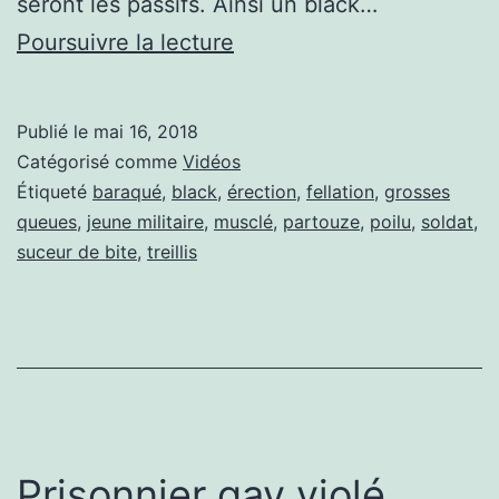
seront les passifs. Ainsi un black…
Partouzes
Poursuivre la lecture
de
militaires
Publié le
mai 16, 2018
blacks
Catégorisé comme
Vidéos
et
Étiqueté
baraqué
,
black
,
érection
,
fellation
,
grosses
queues
,
jeune militaire
,
musclé
,
partouze
,
poilu
,
soldat
,
blancs
suceur de bite
,
treillis
Prisonnier gay violé